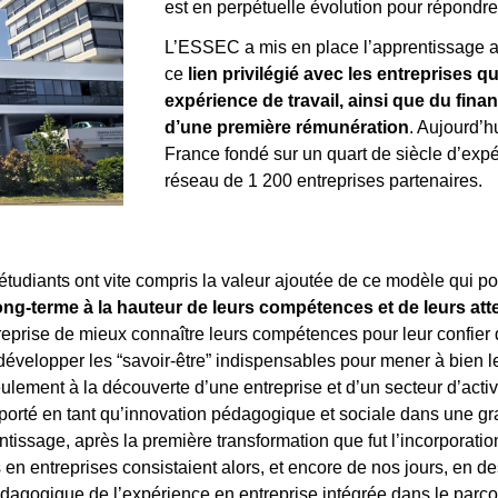
est en perpétuelle évolution pour répond
L’ESSEC a mis en place l’apprentissage a
ce
lien privilégié avec les entreprises q
expérience de travail, ainsi que du fin
d’une première rémunération
. Aujourd’h
France fondé sur un quart de siècle d’exp
réseau de 1 200 entreprises partenaires.
tudiants ont vite compris la valeur ajoutée de ce modèle qui pous
ong-terme à la hauteur de leurs compétences et de leurs att
ntreprise de mieux connaître leurs compétences pour leur confier 
e développer les “savoir-être” indispensables pour mener à bien le
ulement à la découverte d’une entreprise et d’un secteur d’activi
orté en tant qu’innovation pédagogique et sociale dans une gra
rentissage, après la première transformation que fut l’incorpora
n entreprises consistaient alors, et encore de nos jours, en d
édagogique de l’expérience en entreprise intégrée dans le parc