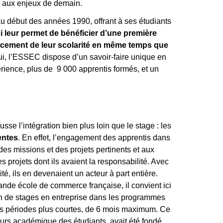
re aux enjeux de demain.
u début des années 1990, offrant à ses étudiants
ui leur permet de bénéficier d’une première
ancement de leur scolarité en même temps que
ui, l’ESSEC dispose d’un savoir-faire unique en
érience,
plus de 9 000
apprentis formés, et un
se l’intégration bien plus loin que le stage : les
entes
. En effet, l’engagement des apprentis dans
des missions et des projets pertinents et aux
s projets dont ils avaient la responsabilité. Avec
té, ils en devenaient un acteur à part entière.
nde école de commerce française, il convient ici
tion de stages en entreprise dans les programmes
es périodes plus courtes, de 6 mois maximum. Ce
ours académique des étudiants, avait été fondé