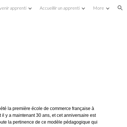
enir apprenti
Accueillir un apprenti
More
ion
a été la première école de commerce française à
t il y a maintenant
30 ans
, et cet anniversaire est
t toute la pertinence de ce modèle pédagogique qui